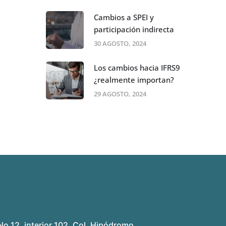
Cambios a SPEI y
participación indirecta
30 AGOSTO, 2024
Los cambios hacia IFRS9
¿realmente importan?
29 AGOSTO, 2024
No 12, interior 102, Col. Hipódromo,