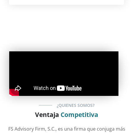
¿QUIENES SOMOS?
Ventaja
Competitiva
FS
Advisory
Firm
, S.C., es una firma que
conjuga más